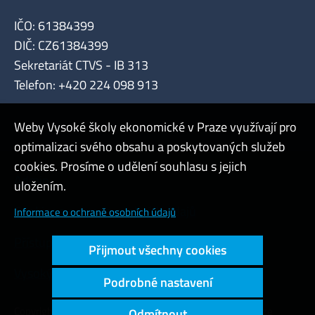
IČO: 61384399
DIČ: CZ61384399
Sekretariát CTVS - IB 313
Telefon: +420 224 098 913
Weby Vysoké školy ekonomické v Praze využívají pro
optimalizaci svého obsahu a poskytovaných služeb
cookies. Prosíme o udělení souhlasu s jejich
Admin
uložením.
Cookies a ochrana osobních údajů
Informace o ochraně osobních údajů
Přístupnost webu
Přijmout všechny cookies
Vysoký kontrast
Podrobné nastavení
Copyright © 2000 - 2026 Vysoká škola ekonomická v Praze
Odmítnout