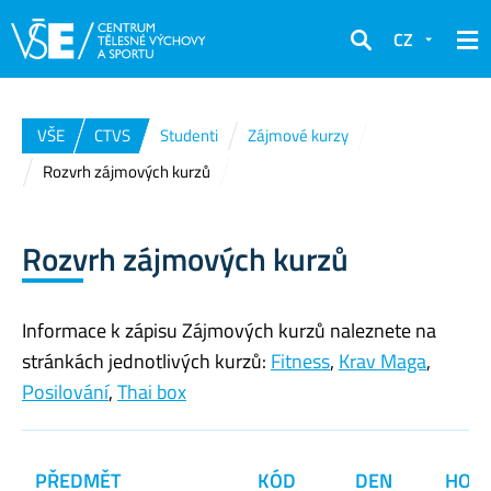
CZ
Hledat
VŠE
CTVS
Studenti
Zájmové kurzy
Rozvrh zájmových kurzů
Rozvrh zájmových kurzů
Informace k zápisu Zájmových kurzů naleznete na
stránkách jednotlivých kurzů:
Fitness
,
Krav Maga
,
Posilování
,
Thai box
PŘEDMĚT
KÓD
DEN
HOD