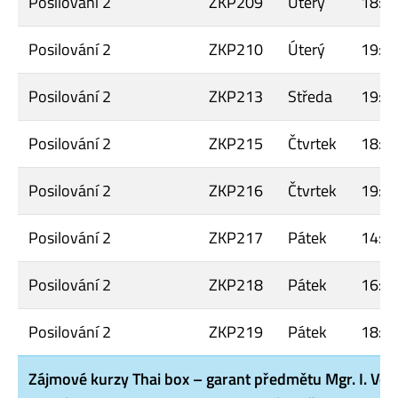
Posilování 2
ZKP209
Úterý
18:0
Posilování 2
ZKP210
Úterý
19:4
Posilování 2
ZKP213
Středa
19:4
Posilování 2
ZKP215
Čtvrtek
18:0
Posilování 2
ZKP216
Čtvrtek
19:4
Posilování 2
ZKP217
Pátek
14:3
Posilování 2
ZKP218
Pátek
16:4
Posilování 2
ZKP219
Pátek
18:0
Zájmové kurzy Thai box – garant předmětu Mgr. I. Ve