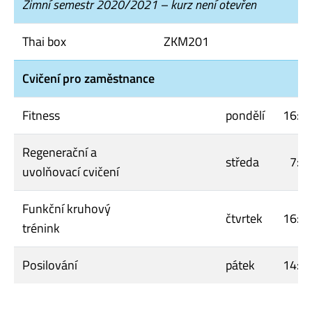
Zimní semestr 2020/2021 – kurz není otevřen
Thai box
ZKM201
Cvičení pro zaměstnance
Fitness
pondělí
16:1
Regenerační a
středa
7:3
uvolňovací cvičení
Funkční kruhový
čtvrtek
16:1
trénink
Posilování
pátek
14:3