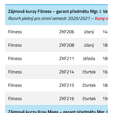
Zájmové kurzy Fitness – garant předmětu Mgr. I. Veb
Rozvrh platný pro zimní semestr 2020/2021 –
K
urzy nej
Fitness
ZKF206
úterý
14:3
Fitness
ZKF208
úterý
18:0
Fitness
ZKF211
středa
18:0
Fitness
ZKF214
čtvrtek
16:1
Fitness
ZKF215
čtvrtek
18:0
Fitness
ZKF216
čtvrtek
19:1
Zájmové kurzy Krav Maga – garant předmětu Mgr. I. 