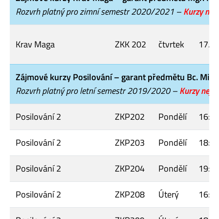
Rozvrh platný pro zimní semestr 2020/2021 –
K
urzy nej
Krav Maga
ZKK 202
čtvrtek
17.3
Zájmové kurzy Posilování – garant předmětu Bc. Mich
Rozvrh platný pro letní semestr 2019/2020 –
K
urzy nejs
Posilování 2
ZKP202
Pondělí
16:3
Posilování 2
ZKP203
Pondělí
18:0
Posilování 2
ZKP204
Pondělí
19:4
Posilování 2
ZKP208
Úterý
16:1