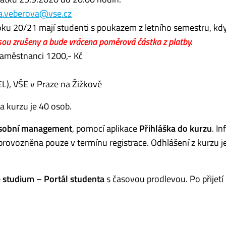
a.veberova@vse.cz
oku 20/21 mají studenti s poukazem z letního semestru, kdy
sou zrušeny a bude vrácena poměrová částka z platby.
 zaměstnanci 1200,- Kč
EL), VŠE v Praze na Žižkově
a kurzu je 40 osob.
sobní management
, pomocí aplikace
Přihláška do kurzu
. I
zprovozněna pouze v termínu registrace. Odhlášení z kurzu 
 studium – Portál studenta
s časovou prodlevou. Po přijetí