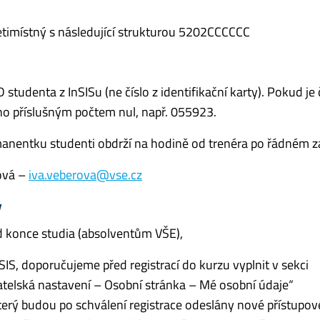
setimístný s následující strukturou 5202CCCCCC
 studenta z InSISu (ne číslo z identifikační karty). Pokud je 
ěno příslušným počtem nul, např. 055923.
rmanentku studenti obdrží na hodině od trenéra po řádném z
ová –
iva.veberova@vse.cz
y
od konce studia (absolventům VŠE),
SIS, doporučujeme před registrací do kurzu vyplnit v sekci
telská nastavení – Osobní stránka – Mé osobní údaje“
terý budou po schválení registrace odeslány nové přístupov