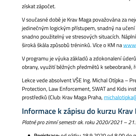
získat zápočet.
V současné době je Krav Maga považována za neje
jedinečným logickým přístupem, snadný na učení a
snadno použitelný ve stresových situacích. Nápln
široká škála způsobů tréninků. Více o KM na
www.
V programu je výuka základů a zdokonalení úderů,
obrany, využití běžných předmětů k sebeobraně, ře
Lekce vede absolvent VŠE Ing. Michal Otípka – Prez
Protection, Law Enforcement, SWAT and Kids instr
prostředků (Club: Krav Maga Praha,
michalotipka
Informace k zápisu do kurzu Krav
Platné pro zimní semestr ak. roku 2020/2021 – 21.
Registrace:
od pátku 18.9.2020 od 8.00 do p