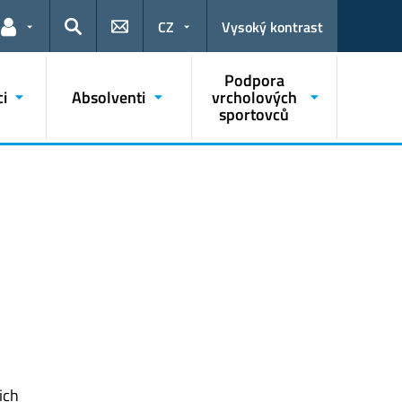
CZ
Vysoký kontrast
Odkazy pro uživatele
Hledat
Podpora
i
Absolventi
vrcholových
sportovců
ich