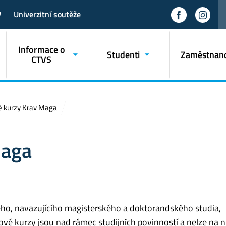
V
Univerzitní soutěže
Informace o
Studenti
Zaměstnanc
CTVS
 kurzy Krav Maga
Maga
ho, navazujícího magisterského a doktorandského studia,
 kurzy jsou nad rámec studijních povinností a nelze na n