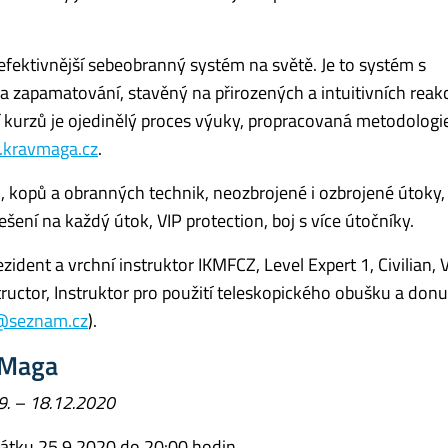
fektivnější sebeobranný systém na světě. Je to systém s
 zapamatování, stavěný na přirozených a intuitivních reakc
í kurzů je ojedinělý proces výuky, propracovaná metodologi
kravmaga.cz
.
 kopů a obranných technik, neozbrojené i ozbrojené útoky,
šení na každý útok, VIP protection, boj s více útočníky.
ident a vrchní instruktor IKMFCZ, Level Expert 1, Civilian, 
uctor, Instruktor pro použití teleskopického obušku a don
@seznam.cz
).
 Maga
9. – 18.12.2020
átku 25.9.2020 do 20:00 hodin.