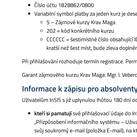
Číslo účtu 1828862/0800
Variabilní symbol platby za jeden kurz je de
5 – Zájmové kurzy Krav Maga
202 = kód konkrétního kurzu
CCCCCC = šestimístné číslo obsahující ID
kratší než šest míst, bude zleva dopln
Při přihlašování rozhoduje termín registrace. Pe
Garant zájmového kurzu Krav Maga: Mgr. I. Veber
Informace k zápisu pro absolvent
Uživatelům InSIS s již uplynulou lhůtou 180 dní 
kteří si pamatují
své přihlašovací údaje do In
„Přizpůsobení informačního systému – Uživa
svůj soukromý e-mail (položka E-mail), na k