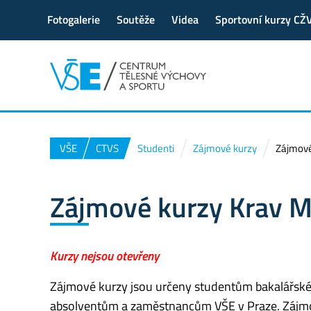
Fotogalerie
Soutěže
Videa
Sportovní kurzy CŽ
VŠE
CTVS
Studenti
Zájmové kurzy
Zájmové
Zájmové kurzy Krav 
Kurzy nejsou otevřeny
Zájmové kurzy jsou určeny studentům bakalářské
absolventům a zaměstnancům VŠE v Praze. Zájmové