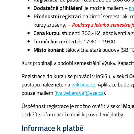
Dodatečné přihlášení
je možné mailem –
iv
Přednostní registraci
na zimní semestr ak. r
kurzy zrušeny. –
Poukazy z letního semestru j
Cena kurzu:
studenti 700,- Kč, absolventi a
Termín kurzu:
čtvrtek 17:30 – 19:00
Místo konání:
tělocvična staré budovy (SB T
Kurz probíhají v období semestrální výuky. Kapacit
Registrace do kurzu se provádí v InSISu, v sekci
O
postupu naleznete na
wiki.vse.cz
. Aplikace bude 
pouze mailem (
iva.veberova@vse.cz
).
Úspěšnost registrace je možno ověřit v sekci
Moje
obdržíte informační e mail k provedení platby.
Informace k platbě