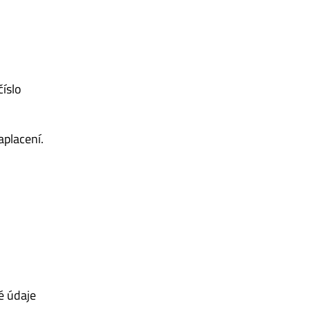
číslo
aplacení.
é údaje