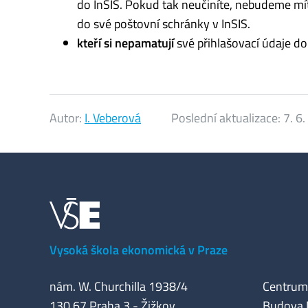
do InSIS. Pokud tak neučiníte, nebudeme mít
do své poštovní schránky v InSIS.
kteří si nepamatují
své přihlašovací údaje do
Autor:
I. Veberová
Poslední aktualizace:
7. 6
Vysoká škola ekonomická v Praze
nám. W. Churchilla 1938/4
Centrum 
130 67 Praha 3 - Žižkov
Budova M