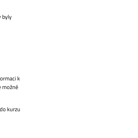
 byly
nformaci k
je možné
 do kurzu