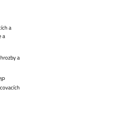
ích a
e a
 hrozby a
VIP
ucovacích