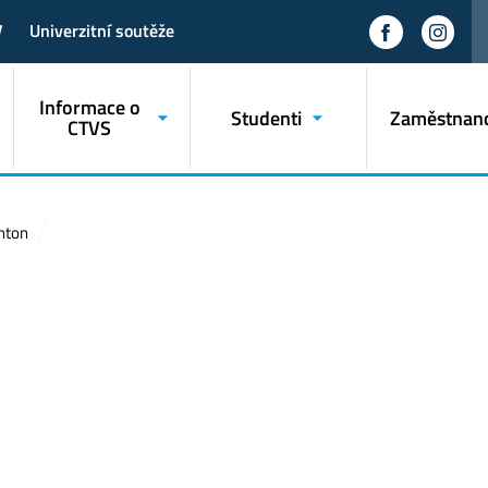
V
Univerzitní soutěže
Informace o
Studenti
Zaměstnanc
CTVS
nton
.