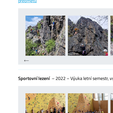
předmětu
Sportovní lezení
– 2022 – Výuka letní semestr, vy