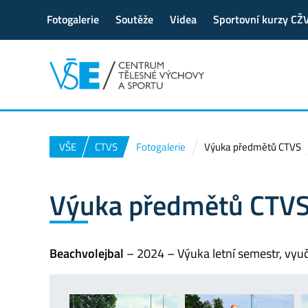
Fotogalerie
Soutěže
Videa
Sportovní kurzy CŽ
VŠE
CTVS
Fotogalerie
Výuka předmětů CTVS
Výuka předmětů CTV
Beachvolejbal
– 2024 – Výuka letní semestr, vyuč