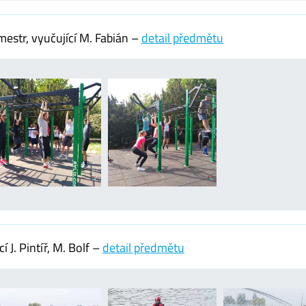
estr, vyučující M. Fabián –
detail předmětu
 J. Pintíř, M. Bolf –
detail předmětu