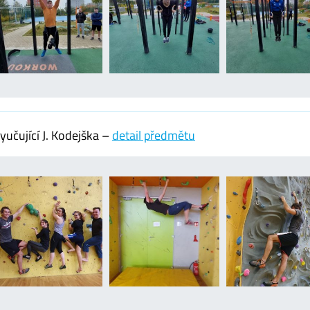
učující J. Kodejška –
detail předmětu