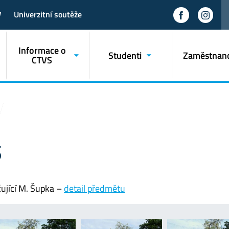
V
Univerzitní soutěže
Informace o
Studenti
Zaměstnanc
CTVS
S
ující M. Šupka –
detail předmětu