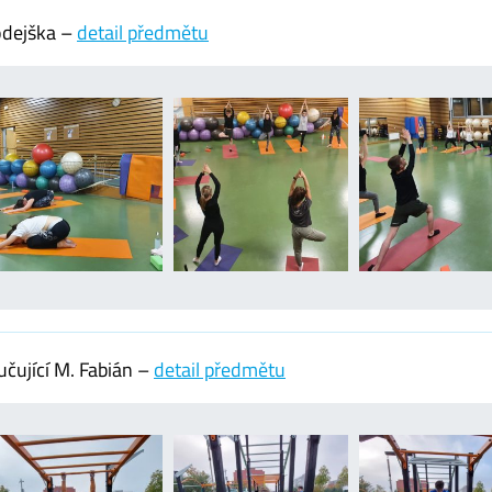
odejška –
detail předmětu
čující M. Fabián –
detail předmětu