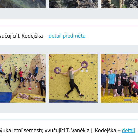
učující J. Kodejška –
detail předmětu
uka letní semestr, vyučující T. Vaněk a J. Kodejška –
detail