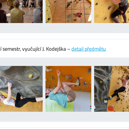
semestr, vyučující J. Kodejška –
detail předmětu