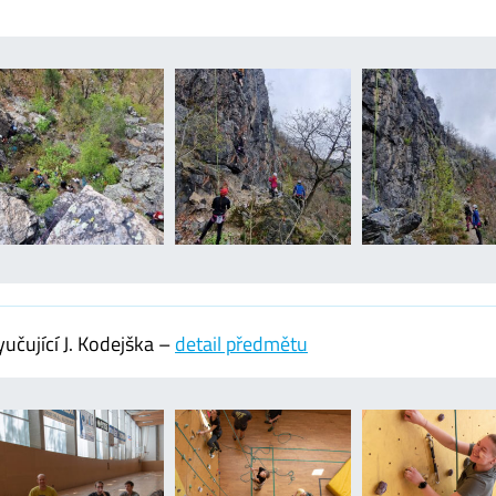
učující J. Kodejška –
detail předmětu