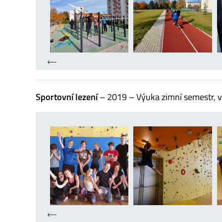
Sportovní lezení
– 2019 – Výuka zimní semestr, vy