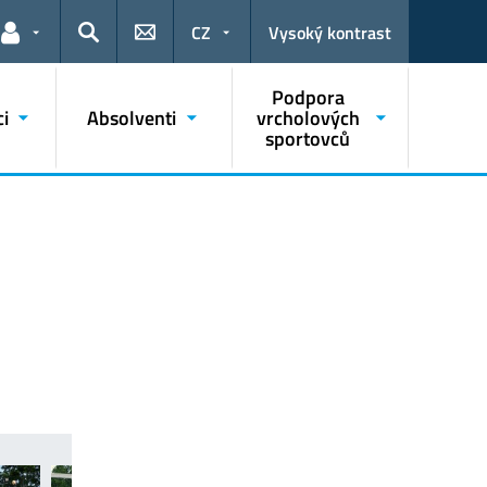
CZ
Vysoký kontrast
Odkazy pro uživatele
Hledat
Podpora
i
Absolventi
vrcholových
sportovců