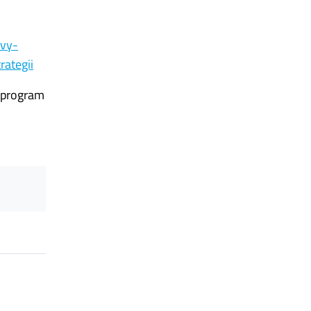
avy-
ategii
o program