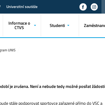
V
Univerzitní soutěže
Informace o
Studenti
Zaměstnanc
CTVS
gram UNIS
bdobí je zrušena. Není a nebude tedy možné posílat žádosti
 bude stále podporovat sportovce zařazené přímo do VSC a