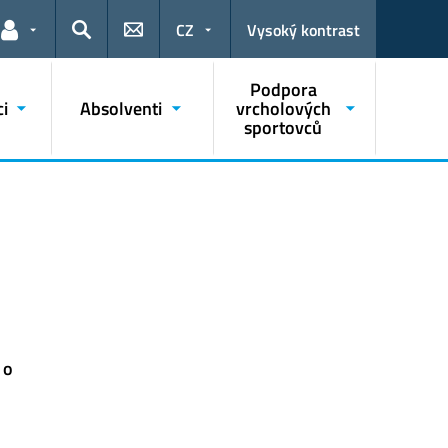
CZ
Vysoký kontrast
Odkazy pro uživatele
Hledat
Podpora
i
Absolventi
vrcholových
sportovců
 o