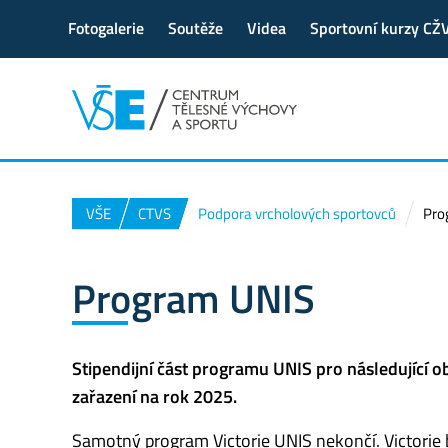
Fotogalerie
Soutěže
Videa
Sportovní kurzy CŽ
VŠE
CTVS
Podpora vrcholových sportovců
Pro
Program UNIS
Stipendijní část programu UNIS pro následující o
zařazení na rok 2025.
Samotný program Victorie UNIS nekončí. Victorie