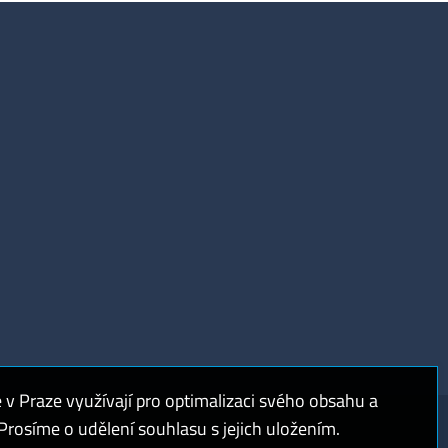
 Praze využívají pro optimalizaci svého obsahu a
rosíme o udělení souhlasu s jejich uložením.