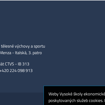
tělesné výchovy a sportu
enza - Italská, 3. patro
iát CTVS - IB 313
 +420 224 098 913
Weby Vysoké školy ekonomické v
poskytovaných služeb cookies. P