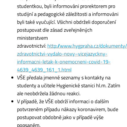
studentkou, byli informováni prorektorem pro
studijní a pedagogické záležitosti a informováni
byli také vyučující. Všichni obdrželi doporučení
postupovat dle zásad zveřejněných
ministerstvem
zdravotnictví:
http://www.hygpraha.cz/dokumenty/
zdravotnictvi-vydalo-novy–vicejazyckny-
informacni-letak-k-onemocneni-covid-19-
4639_4639_161_1.html
VŠE předala jmenné seznamy s kontakty na
studenty a učitele Hygienické stanici hl.m. Zatím
ale neobdržela žádnou reakci.
V případě, že VŠE obdrží informaci o dalším
potvrzeném případu nákazy koronavirem, bude
postupovat obdobně jako v případě výše
popsaném.