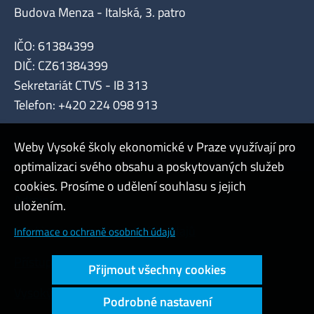
Budova Menza - Italská, 3. patro
IČO: 61384399
DIČ: CZ61384399
Sekretariát CTVS - IB 313
Telefon: +420 224 098 913
Weby Vysoké školy ekonomické v Praze využívají pro
optimalizaci svého obsahu a poskytovaných služeb
cookies. Prosíme o udělení souhlasu s jejich
Admin
uložením.
Cookies a ochrana osobních údajů
Informace o ochraně osobních údajů
Přístupnost webu
Přijmout všechny cookies
Vysoký kontrast
Podrobné nastavení