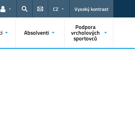
CZ
Vysoký kontrast
Odkazy pro uživatele
Hledat
Podpora
i
Absolventi
vrcholových
sportovců