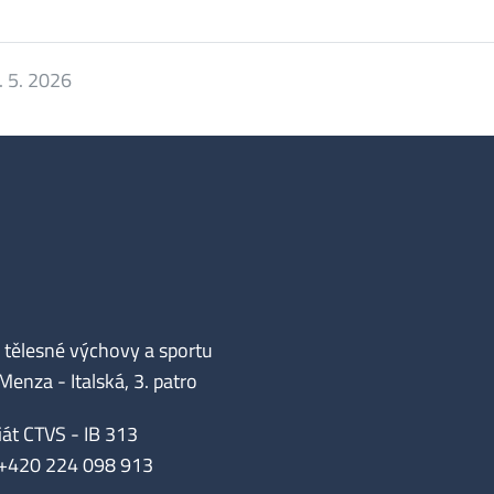
. 5. 2026
tělesné výchovy a sportu
enza - Italská, 3. patro
iát CTVS - IB 313
 +420 224 098 913