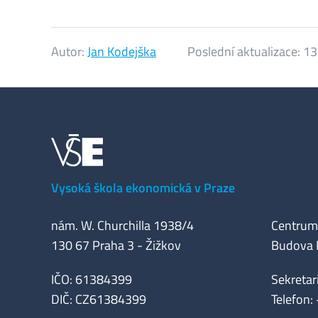
Autor:
Jan Kodejška
Poslední aktualizace:
13
Vysoká škola ekonomická v Praze
nám. W. Churchilla 1938/4
Centrum 
130 67 Praha 3 - Žižkov
Budova M
IČO: 61384399
Sekretar
DIČ: CZ61384399
Telefon: