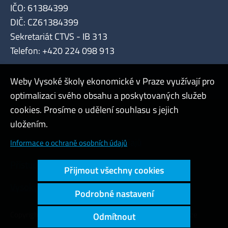
IČO: 61384399
DIČ: CZ61384399
Sekretariát CTVS - IB 313
Telefon: +420 224 098 913
Weby Vysoké školy ekonomické v Praze využívají pro
optimalizaci svého obsahu a poskytovaných služeb
cookies. Prosíme o udělení souhlasu s jejich
Admin
uložením.
Cookies a ochrana osobních údajů
Informace o ochraně osobních údajů
Přístupnost webu
Přijmout všechny cookies
Vysoký kontrast
Podrobné nastavení
Copyright © 2000 - 2026 Vysoká škola ekonomická v Praze
Odmítnout