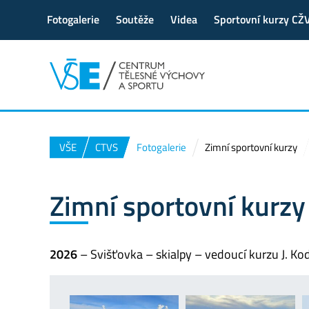
Fotogalerie
Soutěže
Videa
Sportovní kurzy CŽ
VŠE
CTVS
Fotogalerie
Zimní sportovní kurzy
Zimní sportovní kurzy
2026
– Svišťovka – skialpy – vedoucí kurzu J. Ko