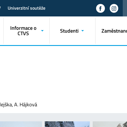
V
Univerzitní soutěže
Informace o
Studenti
Zaměstnanc
CTVS
dejška, A. Hájková