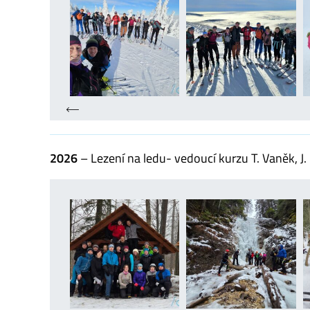
2026
– Lezení na ledu- vedoucí kurzu T. Vaněk, J.