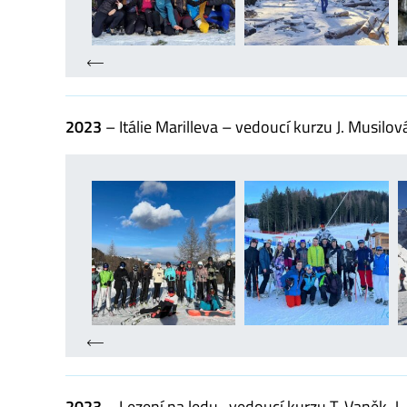
2023
– Itálie Marilleva – vedoucí kurzu J. Musilov
2023
– Lezení na ledu- vedoucí kurzu T. Vaněk, J.