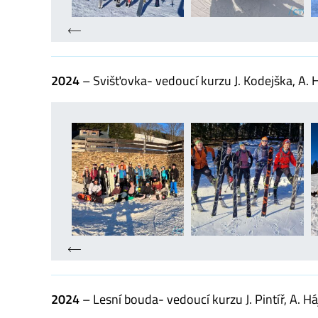
2024
– Svišťovka- vedoucí kurzu J. Kodejška, A. H
2024
– Lesní bouda- vedoucí kurzu J. Pintíř, A. H