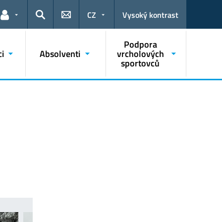
CZ
Vysoký kontrast
Odkazy pro uživatele
Hledat
Podpora
i
Absolventi
vrcholových
sportovců