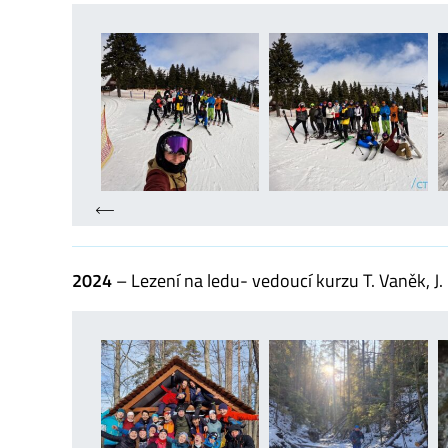
2024
– Lezení na ledu- vedoucí kurzu T. Vaněk, J.