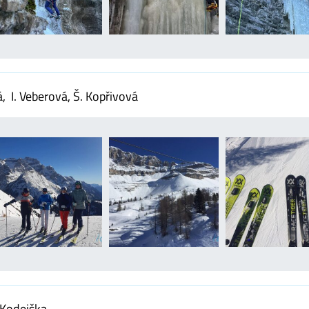
á, I. Veberová, Š. Kopřivová
 Kodejška